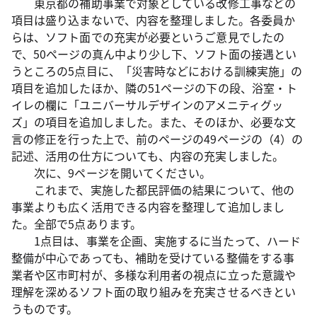
東京都の補助事業で対象としている改修工事などの
項目は盛り込まないで、内容を整理しました。各委員か
らは、ソフト面での充実が必要というご意見でしたの
で、50ページの真ん中より少し下、ソフト面の接遇とい
うところの5点目に、「災害時などにおける訓練実施」の
項目を追加したほか、隣の51ページの下の段、浴室・ト
イレの欄に「ユニバーサルデザインのアメニティグッ
ズ」の項目を追加しました。また、そのほか、必要な文
言の修正を行った上で、前のページの49ページの（4）の
記述、活用の仕方についても、内容の充実しました。
次に、9ページを開いてください。
これまで、実施した都民評価の結果について、他の
事業よりも広く活用できる内容を整理して追加しまし
た。全部で5点あります。
1点目は、事業を企画、実施するに当たって、ハード
整備が中心であっても、補助を受けている整備をする事
業者や区市町村が、多様な利用者の視点に立った意識や
理解を深めるソフト面の取り組みを充実させるべきとい
うものです。