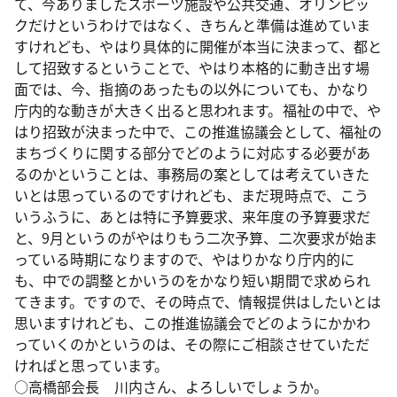
て、今ありましたスポーツ施設や公共交通、オリンピッ
クだけというわけではなく、きちんと準備は進めていま
すけれども、やはり具体的に開催が本当に決まって、都と
して招致するということで、やはり本格的に動き出す場
面では、今、指摘のあったもの以外についても、かなり
庁内的な動きが大きく出ると思われます。福祉の中で、や
はり招致が決まった中で、この推進協議会として、福祉の
まちづくりに関する部分でどのように対応する必要があ
るのかということは、事務局の案としては考えていきた
いとは思っているのですけれども、まだ現時点で、こう
いうふうに、あとは特に予算要求、来年度の予算要求だ
と、9月というのがやはりもう二次予算、二次要求が始ま
っている時期になりますので、やはりかなり庁内的に
も、中での調整とかいうのをかなり短い期間で求められ
てきます。ですので、その時点で、情報提供はしたいとは
思いますけれども、この推進協議会でどのようにかかわ
っていくのかというのは、その際にご相談させていただ
ければと思っています。
○高橋部会長 川内さん、よろしいでしょうか。