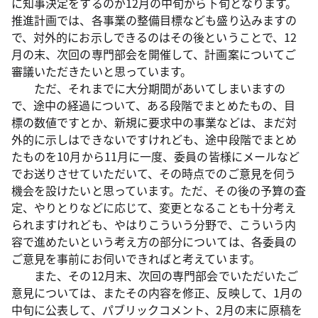
に知事決定をするのが12月の中旬から下旬となります。
推進計画では、各事業の整備目標なども盛り込みますの
で、対外的にお示しできるのはその後ということで、12
月の末、次回の専門部会を開催して、計画案についてご
審議いただきたいと思っています。
ただ、それまでに大分期間があいてしまいますの
で、途中の経過について、ある段階でまとめたもの、目
標の数値ですとか、新規に要求中の事業などは、まだ対
外的に示しはできないですけれども、途中段階でまとめ
たものを10月から11月に一度、委員の皆様にメールなど
でお送りさせていただいて、その時点でのご意見を伺う
機会を設けたいと思っています。ただ、その後の予算の査
定、やりとりなどに応じて、変更となることも十分考え
られますけれども、やはりこういう分野で、こういう内
容で進めたいという考え方の部分については、各委員の
ご意見を事前にお伺いできればと考えています。
また、その12月末、次回の専門部会でいただいたご
意見については、またその内容を修正、反映して、1月の
中旬に公表して、パブリックコメント、2月の末に原稿を