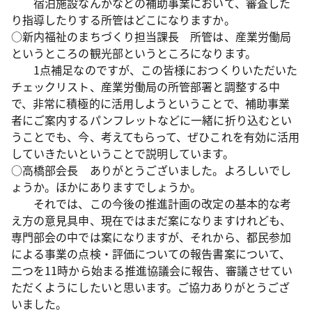
宿泊施設なんかなどの補助事業において、審査した
り指導したりする所管はどこになりますか。
○新内福祉のまちづくり担当課長 所管は、産業労働局
というところの観光部というところになります。
1点補足なのですが、この皆様におつくりいただいた
チェックリスト、産業労働局の所管部署と調整する中
で、非常に積極的に活用しようということで、補助事業
者にご案内するパンフレットなどに一緒に折り込むとい
うことでも、今、考えてもらって、ぜひこれを有効に活用
していきたいということで説明しています。
○高橋部会長 ありがとうございました。よろしいでし
ょうか。ほかにありますでしょうか。
それでは、この今後の推進計画の改定の基本的な考
え方の意見具申、現在ではまだ案になりますけれども、
専門部会の中では案になりますが、それから、都民参加
による事業の点検・評価についての報告書案について、
二つを11時から始まる推進協議会に報告、審議させてい
ただくようにしたいと思います。ご協力ありがとうござ
いました。