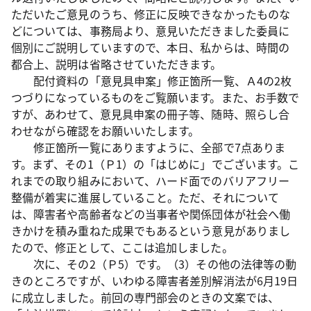
ただいたご意見のうち、修正に反映できなかったものな
どについては、事務局より、意見いただきました委員に
個別にご説明していますので、本日、私からは、時間の
都合上、説明は省略させていただきます。
配付資料の「意見具申案」修正箇所一覧、Ａ4の2枚
つづりになっているものをご覧願います。また、お手数で
すが、あわせて、意見具申案の冊子等、随時、照らし合
わせながら確認をお願いいたします。
修正箇所一覧にありますように、全部で7点ありま
す。まず、その1（Ｐ1）の「はじめに」でございます。こ
れまでの取り組みにおいて、ハード面でのバリアフリー
整備が着実に進展していること。ただ、それについて
は、障害者や高齢者などの当事者や関係団体が社会へ働
きかけを積み重ねた成果でもあるという意見がありまし
たので、修正として、ここは追加しました。
次に、その2（Ｐ5）です。（3）その他の法律等の動
きのところですが、いわゆる障害者差別解消法が6月19日
に成立しました。前回の専門部会のときの文案では、