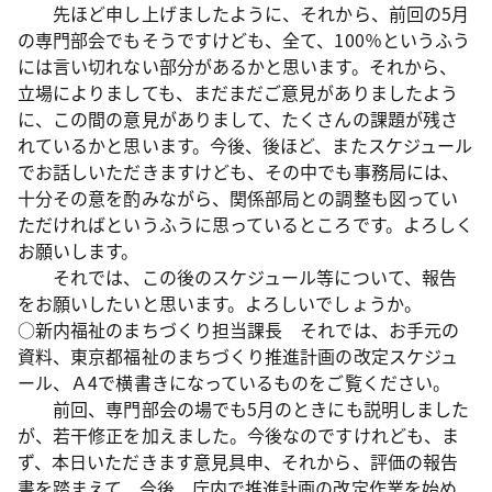
先ほど申し上げましたように、それから、前回の5月
の専門部会でもそうですけども、全て、100％というふう
には言い切れない部分があるかと思います。それから、
立場によりましても、まだまだご意見がありましたよう
に、この間の意見がありまして、たくさんの課題が残さ
れているかと思います。今後、後ほど、またスケジュール
でお話しいただきますけども、その中でも事務局には、
十分その意を酌みながら、関係部局との調整も図ってい
ただければというふうに思っているところです。よろしく
お願いします。
それでは、この後のスケジュール等について、報告
をお願いしたいと思います。よろしいでしょうか。
○新内福祉のまちづくり担当課長 それでは、お手元の
資料、東京都福祉のまちづくり推進計画の改定スケジュ
ール、Ａ4で横書きになっているものをご覧ください。
前回、専門部会の場でも5月のときにも説明しました
が、若干修正を加えました。今後なのですけれども、ま
ず、本日いただきます意見具申、それから、評価の報告
書を踏まえて、今後、庁内で推進計画の改定作業を始め