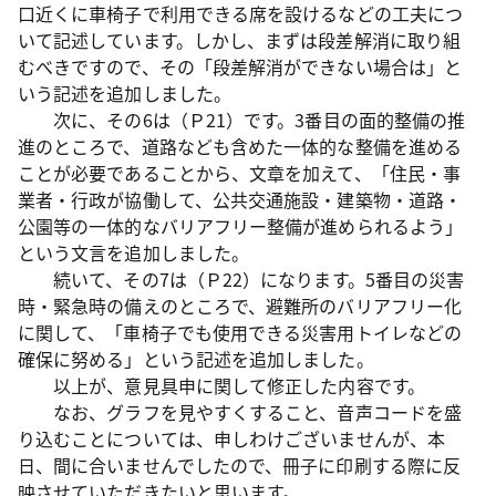
口近くに車椅子で利用できる席を設けるなどの工夫につ
いて記述しています。しかし、まずは段差解消に取り組
むべきですので、その「段差解消ができない場合は」と
いう記述を追加しました。
次に、その6は（Ｐ21）です。3番目の面的整備の推
進のところで、道路なども含めた一体的な整備を進める
ことが必要であることから、文章を加えて、「住民・事
業者・行政が協働して、公共交通施設・建築物・道路・
公園等の一体的なバリアフリー整備が進められるよう」
という文言を追加しました。
続いて、その7は（Ｐ22）になります。5番目の災害
時・緊急時の備えのところで、避難所のバリアフリー化
に関して、「車椅子でも使用できる災害用トイレなどの
確保に努める」という記述を追加しました。
以上が、意見具申に関して修正した内容です。
なお、グラフを見やすくすること、音声コードを盛
り込むことについては、申しわけございませんが、本
日、間に合いませんでしたので、冊子に印刷する際に反
映させていただきたいと思います。