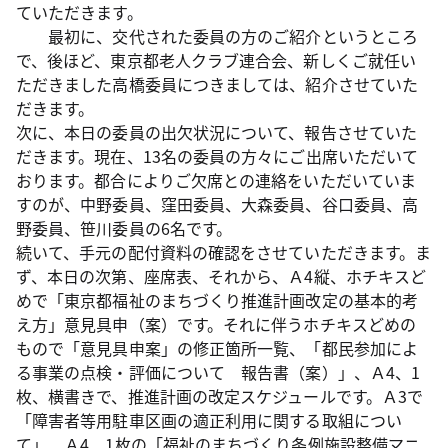
ていただきます。
最初に、交代された委員の方のご紹介というところ
で、後ほど、東京都老人クラブ連合会、新しくご就任い
ただきました高橋委員につきましては、紹介させていた
だきます。
次に、本日の委員の出欠状況について、報告させていた
だきます。現在、13名の委員の方々にご出席いただいて
おります。都合によりご欠席との連絡をいただいていま
すのが、中野委員、窪田委員、大森委員、谷口委員、高
野委員、笹川委員の6名です。
続いて、手元の配付資料の確認をさせていただきます。ま
ず、本日の次第、座席表、それから、Ａ4縦、ホチキスど
めで「東京都福祉のまちづくり推進計画改定の基本的考
え方」意見具申（案）です。それに伴うホチキスどめの
もので「意見具申案」の修正箇所一覧、「都民参加によ
る事業の点検・評価について 報告書（案）」、Ａ4、1
枚、横書きで、推進計画の改定スケジュールです。Ａ3で
「障害者等用駐車区画の適正利用に関する取組につい
て」、Ａ4、1枚の「福祉のまちづくり条例施設整備マニ