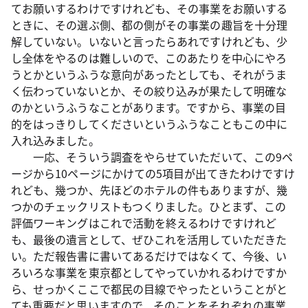
てお願いするわけですけれども、その事業をお願いする
ときに、その選ぶ側、都の側がその事業の趣旨を十分理
解していない。いないと言ったらあれですけれども、少
し全体をやるのは難しいので、このあたりを中心にやろ
うとかというふうな意向があったとしても、それがうま
く伝わっていないとか、その絞り込みが果たして明確な
のかというふうなことがあります。ですから、事業の目
的をはっきりしてくださいというふうなこともこの中に
入れ込みました。
一応、そういう調査をやらせていただいて、この9ペ
ージから10ページにかけての5項目が出てきたわけですけ
れども、幾つか、先ほどのホテルの件もありますが、幾
つかのチェックリストもつくりました。ひとまず、この
評価ワーキングはこれで活動を終えるわけですけれど
も、最後の遺言として、ぜひこれを活用していただきた
い。ただ報告書に書いてあるだけではなくて、今後、い
ろいろな事業を東京都としてやっていかれるわけですか
ら、せっかくここで都民の目線でやったということがと
ても重要だと思いますので、そのことをそれぞれの事業