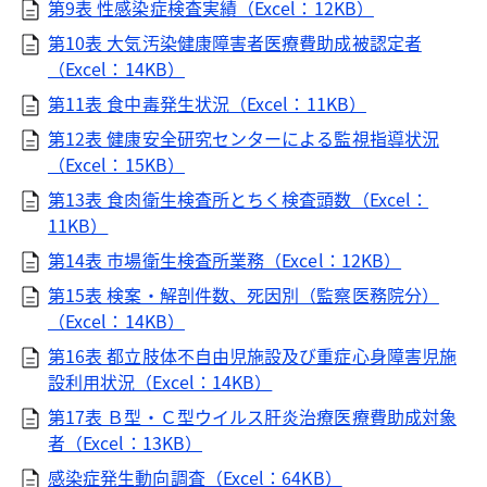
第9表 性感染症検査実績（Excel：12KB）
第10表 大気汚染健康障害者医療費助成被認定者
（Excel：14KB）
第11表 食中毒発生状況（Excel：11KB）
第12表 健康安全研究センターによる監視指導状況
（Excel：15KB）
第13表 食肉衛生検査所とちく検査頭数（Excel：
11KB）
第14表 市場衛生検査所業務（Excel：12KB）
第15表 検案・解剖件数、死因別（監察医務院分）
（Excel：14KB）
第16表 都立肢体不自由児施設及び重症心身障害児施
設利用状況（Excel：14KB）
第17表 Ｂ型・Ｃ型ウイルス肝炎治療医療費助成対象
者（Excel：13KB）
感染症発生動向調査（Excel：64KB）