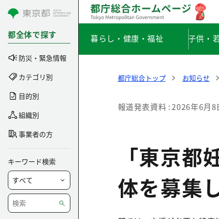
コンテンツにスキップ
都全体で探す
暮らし・健康・福祉
子供・
防災・緊急情報
カテゴリ別
都庁総合トップ
お知らせ
目的別
報道発表資料
2026年6月8
組織別
事業者の方
「東京都
キーワード検索
体を募集