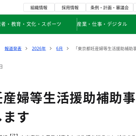
組織情報
採用情報
条例・計画・審議会
若者・教育・文化・スポーツ
産業・仕事・デジタル
報道発表
2026年
6月
「東京都妊産婦等生活援助補助
日
妊産婦等生活援助補助事
します
【注】