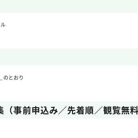
ール
）
のとおり
集（事前申込み／先着順／観覧無