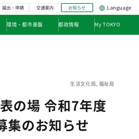
Language
届出・申請
交通案内
お知らせ
環境・都市基盤
都政情報
My TOKYO
生活文化局, 福祉局
表の場 令和7年度
募集のお知らせ