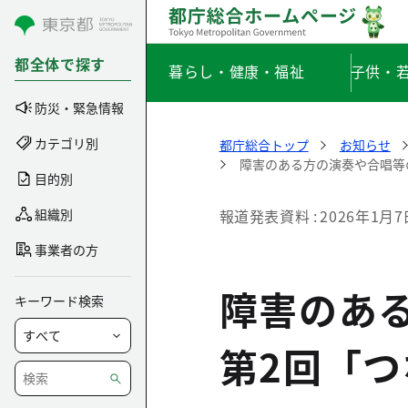
コンテンツにスキップ
都全体で探す
暮らし・健康・福祉
子供・
防災・緊急情報
カテゴリ別
都庁総合トップ
お知らせ
障害のある方の演奏や合唱等
目的別
組織別
報道発表資料
2026年1月7
事業者の方
障害のあ
キーワード検索
第2回「