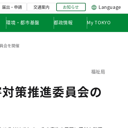
Language
届出・申請
交通案内
お知らせ
環境・都市基盤
都政情報
My TOKYO
員会を開催
福祉局
害対策推進委員会の