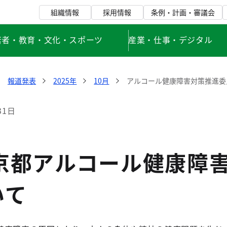
組織情報
採用情報
条例・計画・審議会
若者・教育・文化・スポーツ
産業・仕事・デジタル
報道発表
2025年
10月
アルコール健康障害対策推進委
31日
東京都アルコール健康障
いて