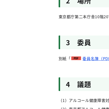
2 場所
東京都庁第二本庁舎10階2
3 委員
別紙「
委員名簿（PDF
4 議題
（1）アルコール健康障害