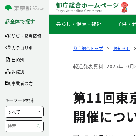
コンテンツにスキップ
都全体で探す
暮らし・健康・福祉
子供・
防災・緊急情報
カテゴリ別
都庁総合トップ
お知らせ
目的別
報道発表資料
2025年10月
組織別
事業者の方
第11回
キーワード検索
開催につ