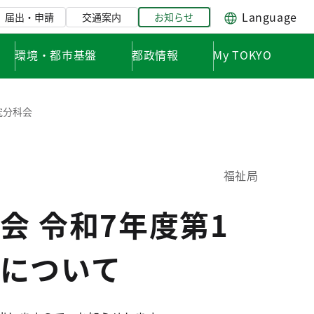
Language
届出・申請
交通案内
お知らせ
環境・都市基盤
都政情報
My TOKYO
究分科会
福祉局
 令和7年度第1
について