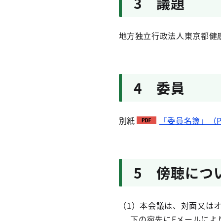
3 議題
地方独立行政法人東京都健
4 委員
別紙
「委員名簿」（PD
5 傍聴につ
（1）本会議は、対面又はオン
下の宛先にEメールによ