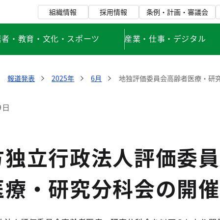
組織情報
採用情報
条例・計画・審議会
若者・教育・文化・スポーツ
産業・仕事・デジタル
報道発表
2025年
6月
地独評価委員会高齢者医療・研
9日
独立行政法人評価委員会
医療・研究分科会の開催