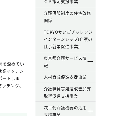
ＣＰ策定支援事業
介護保険制度の住宅改修
関係
TOKYOかいごチャレンジ
インターンシップ(介護の
仕事就業促進事業)
東京都介護サービス情
解を深めてい
報
就業マッチン
人材育成促進支援事業
ポートしま
マッチング、
介護職員等処遇改善加算
取得促進支援事業
次世代介護機器の活用
支援事業