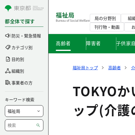
コンテンツにスキップ
局の分野別
組
都全体で探す
刊行物・動画
防災・緊急情報
高齢者
障害者
子供家
カテゴリ別
目的別
福祉局トップ
高齢者
組織別
事業者の方
TOKYO
キーワード検索
ップ(介護