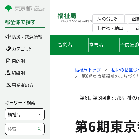
コンテンツにスキップ
局の分野別
組
都全体で探す
刊行物・動画
防災・緊急情報
高齢者
障害者
子供家
カテゴリ別
目的別
福祉局トップ
福祉の基盤づ
組織別
第6期東京都福祉のまちづく
事業者の方
第6期第3回東京都福祉
キーワード検索
第6期東