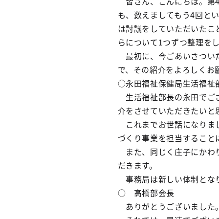
皆さん、こんにちは。第4
も、数えましてもう4回と
は討議をしていただいたこ
らについて1つずつ整理を
最初に、今ごあいさついた
で、その紹介をよろしくお
○永田福祉保健局生活福祉
生活福祉部長の永田でござ
介をさせていただきたいと
これまでお世話になりまし
づくり事業を担当すること
また、同じく庄子にかわり
だきます。
事務局は新しい体制となり
○ 高橋部会長
ありがとうございました