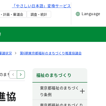
「やさしい日本語」変換サービス
Language
・計画・審議会
調査・統計
療
審議状況
第6期東京都福祉のまちづくり推進協議会
祉のまちづくり推進協議会 資料一覧
第6期第3回東京都
福祉のまちづくり
東京都福祉のまちづく
進協
り条例
東京都福祉のまちづくり