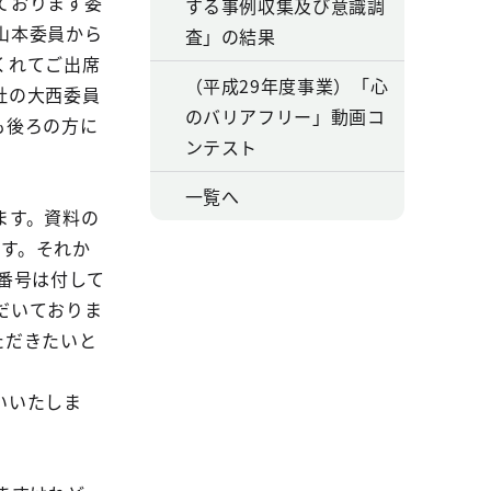
ております委
する事例収集及び意識調
山本委員から
査」の結果
くれてご出席
（平成29年度事業）「心
社の大西委員
のバリアフリー」動画コ
も後ろの方に
ンテスト
一覧へ
ます。資料の
ます。それか
番号は付して
だいておりま
ただきたいと
いいたしま