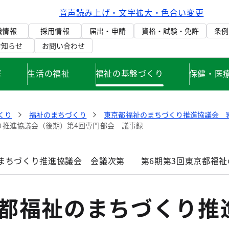
音声読み上げ・文字拡大・色合い変更
織情報
採用情報
届出・申請
資格・試験・免許
条例
お知らせ
お問い合わせ
庭
生活の福祉
福祉の基盤づくり
保健・医
くり
福祉のまちづくり
東京都福祉のまちづくり推進協議会 
り推進協議会（後期）第4回専門部会 議事録
のまちづくり推進協議会 会議次第
第6期第3回東京都福
京都福祉のまちづくり推