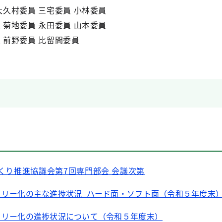
大久村委員 三宅委員 小林委員
 菊地委員 永田委員 山本委員
 前野委員 比留間委員
くり推進協議会第7回専門部会 会議次第
フリー化の主な進捗状況_ハード面・ソフト面（令和５年度末
フリー化の進捗状況について（令和５年度末）