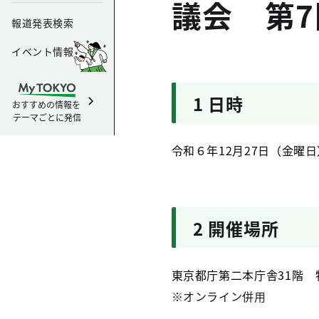
議会 第
報道発表検索
イベント情報
1
日時
おすすめの情報を
テーマごとに発信
令和６年12月27日（金曜日
2
開催場所
東京都庁第二本庁舎31階 
※
オンライン併用