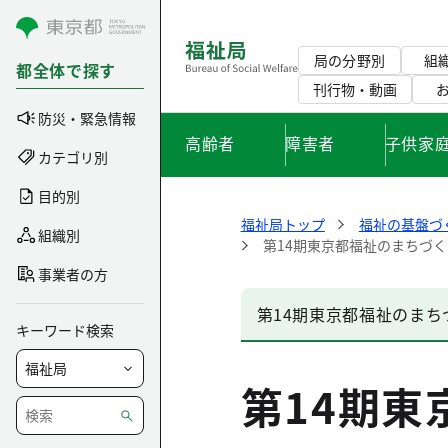
コンテンツにスキップ
局の分野別
組
都全体で探す
刊行物・動画
防災・緊急情報
高齢者
障害者
子供家
カテゴリ別
目的別
福祉局トップ
福祉の基盤づ
組織別
第14期東京都福祉のまちづ
事業者の方
第14期東京都福祉のまち
キーワード検索
第14期