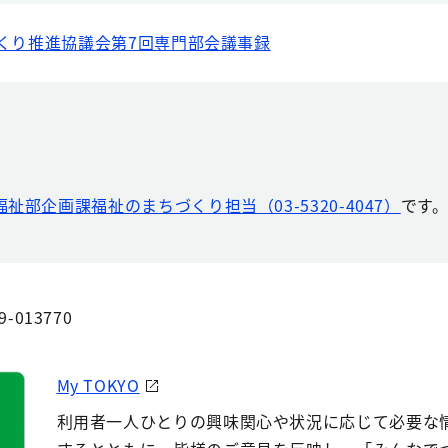
くり推進協議会第7回専門部会議事録
祉部企画課福祉のまちづくり担当（03-5320-4047）
です
9-013770
My TOKYO
利用者一人ひとりの興味関心や状況に応じて必要な