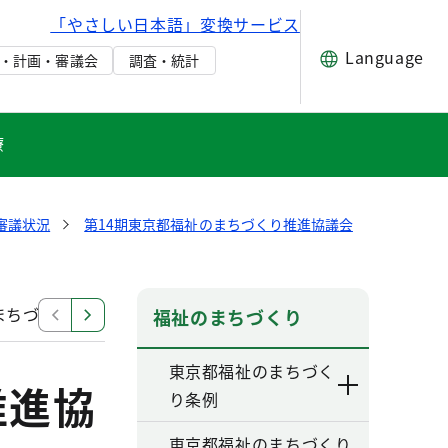
「やさしい日本語」変換サービス
Language
・計画・審議会
調査・統計
療
審議状況
第14期東京都福祉のまちづくり推進協議会
まちづくり推進協議会 第6回専門部会
第14期第2回福
福祉のまちづくり
東京都福祉のまちづく
推進協
り条例
東京都福祉のまちづくり