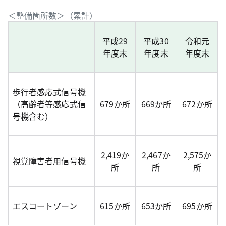
＜整備箇所数＞（累計）
平成29
平成30
令和元
年度末
年度末
年度末
歩行者感応式信号機
（高齢者等感応式信
679か所
669か所
672か所
号機含む）
2,419か
2,467か
2,575か
視覚障害者用信号機
所
所
所
エスコートゾーン
615か所
653か所
695か所